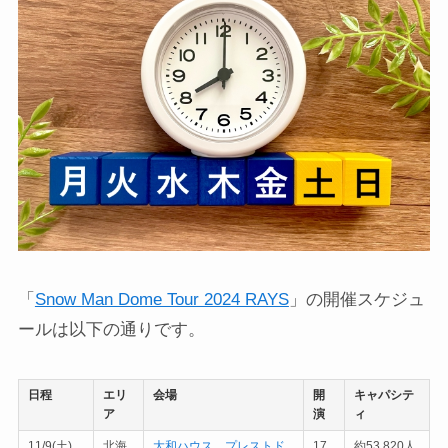
「
Snow Man Dome Tour 2024 RAYS
」の開催スケジュ
ールは以下の通りです。
日程
エリ
会場
開
キャパシテ
ア
演
ィ
11/9(土)
北海
大和ハウス プレストド
17
約53,820人