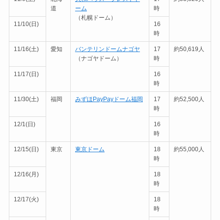
道
ーム
時
（札幌ドーム）
11/10(日)
16
時
11/16(土)
愛知
バンテリンドームナゴヤ
17
約50,619人
（ナゴヤドーム）
時
11/17(日)
16
時
11/30(土)
福岡
みずほPayPayドーム福岡
17
約52,500人
時
12/1(日)
16
時
12/15(日)
東京
東京ドーム
18
約55,000人
時
12/16(月)
18
時
12/17(火)
18
時