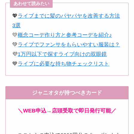
あわせて読みたい
💖
ライブまでに髪のパヤパヤを改善する方法
3選
💛
概念コーデ作り方と参考コーデを紹介♪
💚
ライブでファンサをもらいやすい服装は？
💜
1万円以下で探すライブ向けの双眼鏡
💙
ライブに必要な持ち物チェックリスト
ジャニオタが持つべきカード
＼WEB申込→店頭受取で即日発行可能／