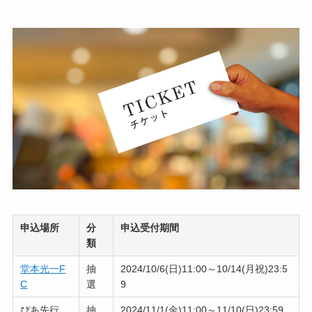
申込場所
分
申込受付期間
類
堂本光一F
抽
2024/10/6(日)11:00～10/14(月祝)23:5
C
選
9
ぴあ先行
抽
2024/11/1(金)11:00～11/10(日)23:59