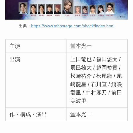
出典：
https://www.tohostage.com/shock/index.html
主演
堂本光一
出演
上田竜也 / 福田悠太 /
辰巳雄大 / 越岡裕貴 /
松崎祐介 / 松尾龍 / 尾
崎龍星 / 石川直 / 綺咲
愛里 / 中村麗乃 / 前田
美波里
作・構成・演出
堂本光一