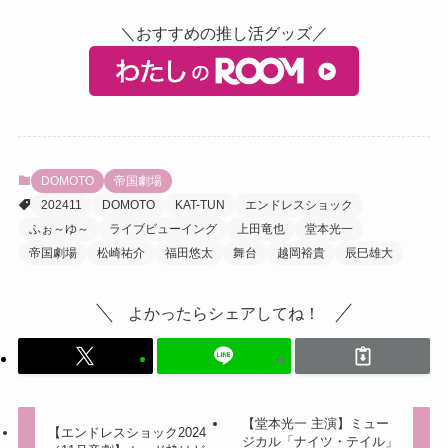
＼おすすめの推し活グッズ／
DOMOTO
帝国劇場
202411
DOMOTO
KAT-TUN
エンドレスショック
ふぉ～ゆ～
ライブビューイング
上田竜也
堂本光一
帝国劇場
松崎祐介
福田悠太
舞台
越岡裕貴
辰巳雄大
よかったらシェアしてね！
【堂本光一 主演】ミュー
【エンドレスショック2024
ジカル「ナイツ・テイル」