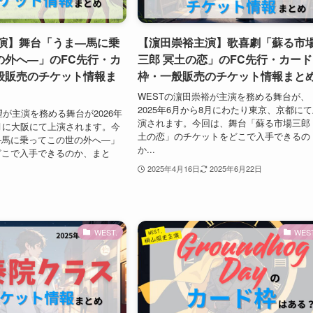
主演】舞台「うま―馬に乗
【濵田崇裕主演】歌喜劇「蘇る市
の外へ―」のFC先行・カ
三郎 冥⼟の恋」のFC先行・カード
般販売のチケット情報ま
枠・一般販売のチケット情報まと
WESTの濵田崇裕が主演を務める舞台が、
2025年6月から8月にわたり東京、京都に
望が主演を務める舞台が2026年
演されます。今回は、舞台「蘇る市場三郎
月に大阪にて上演されます。今
⼟の恋」のチケットをどこで入手できるの
―馬に乗ってこの世の外へ―」
か...
どこで入手できるのか、まと
2025年4月16日
2025年6月22日
WEST.
WEST