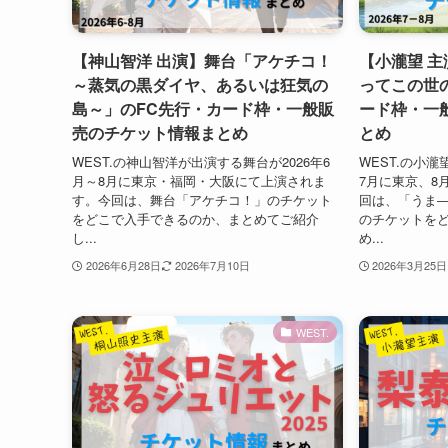
【神山智洋 出演】舞台「アケチコ！
【小瀧望 
～蒸気の黒ダイヤ、あるいは狂気の
ってこの世
島～」のFC先行・カード枠・一般販
ード枠・一
売のチケット情報まとめ
とめ
WEST.の神山智洋が出演する舞台が2026年6
WEST.の小瀧
月～8月に東京・福岡・大阪にて上演されま
7月に東京、8
す。今回は、舞台「アケチコ！」のチケット
回は、「うま
をどこで入手できるのか、まとめてご紹介
のチケットを
し...
め...
2026年6月28日
2026年7月10日
2026年3月25日
WEST.