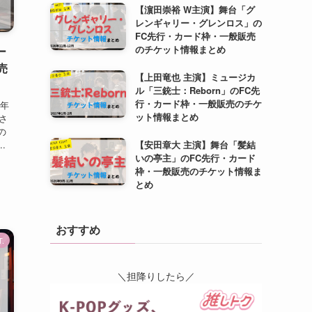
【濵田崇裕 W主演】舞台「グ
レンギャリー・グレンロス」の
FC先行・カード枠・一般販売
のチケット情報まとめ
ー
売
【上田竜也 主演】ミュージカ
ル「三銃士：Reborn」のFC先
行・カード枠・一般販売のチケ
6年
ット情報まとめ
さ
の
.
【安田章大 主演】舞台「髪結
いの亭主」のFC先行・カード
枠・一般販売のチケット情報ま
とめ
おすすめ
.
＼担降りしたら／