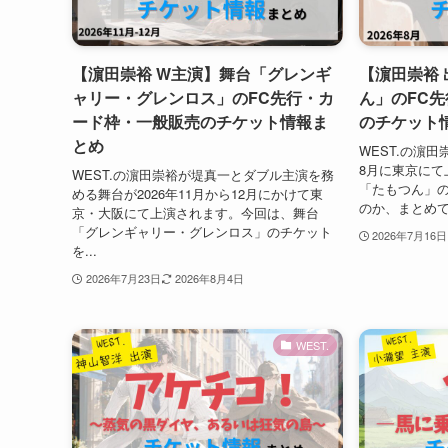
【濵田崇裕 W主演】舞台「グレンギ
【濵田崇裕
ャリー・グレンロス」のFC先行・カ
ん」のFC
ード枠・一般販売のチケット情報ま
のチケット
とめ
WEST.の濵田
8月に東京にて
WEST.の濵田崇裕が堤真一とダブル主演を務
「たもつん」
める舞台が2026年11月から12月にかけて東
のか、まとめて
京・大阪にて上演されます。今回は、舞台
「グレンギャリー・グレンロス」のチケット
2026年7月16日
を...
2026年7月23日
2026年8月4日
WEST.