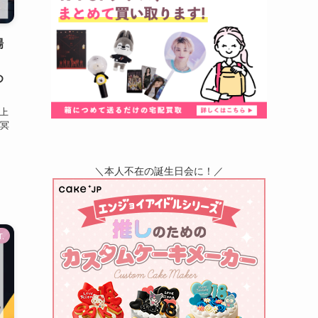
場
め
て上
 冥
＼本人不在の誕生日会に！／
.