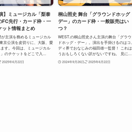
主演】ミュージカル「梨泰
桐山照史 舞台「グラウンドホッグ
のFC先行・カード枠・一
デー」のカード枠・一般販売はい
ケット情報まとめ
つ？
瀧望が主演を務めるミュージカル
WEST.の桐山照史さん主演の舞台「グラウ
月の東京公演を皮切りに、大阪、愛
ドホッグ・デー」。演出を手掛けるのはコ
れます。今回は、ミュージカル
ディ界でおなじみの福田雄一監督！ これ
」のチケットをどこで入...
うおもしろくない訳がないですね。 見に...
2025年6月22日
2024年9月26日
2025年6月22日