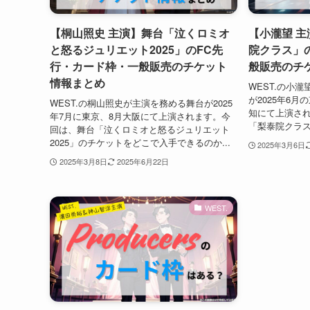
【桐山照史 主演】舞台「泣くロミオ
【小瀧望 
と怒るジュリエット2025」のFC先
院クラス」
行・カード枠・一般販売のチケット
般販売のチ
情報まとめ
WEST.の小
が2025年6
WEST.の桐山照史が主演を務める舞台が2025
知にて上演さ
年7月に東京、8月大阪にて上演されます。今
「梨泰院クラス
回は、舞台「泣くロミオと怒るジュリエット
2025」のチケットをどこで入手できるのか...
2025年3月6日
2025年3月8日
2025年6月22日
WEST.