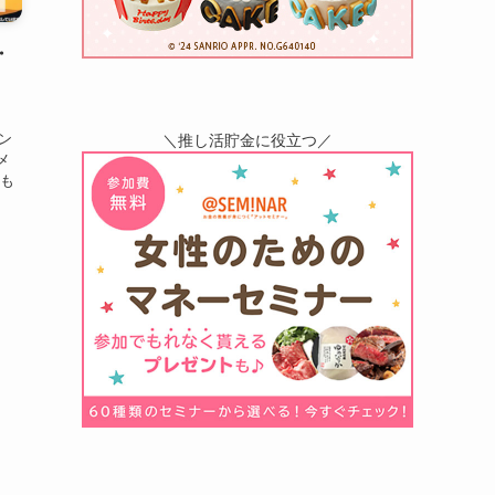
・
ン
＼推し活貯金に役立つ／
メ
はも