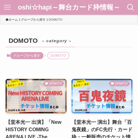
oshi☆hapi～舞台カード枠情報～
ホーム
グループから探す
DOMOTO
DOMOTO
– category –
グループから探す
DOMOTO
DOMOTO
DOMOTO
【堂本光一 出演】「New
【堂本光一 演出】舞台「百
HISTORY COMING
鬼夜鏡」のFC先行・カード
ARENA LIVE -The
枠・一般販売のチケット情