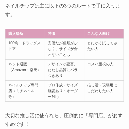
ネイルチップは主に以下の3つのルートで手に入りま
す。
購入場所
特徴
こんな人向け
100均・ドラッグス
安価だが種類が少
とにかく試してみ
トア
なく、サイズが合
たい人
わないことも
ネット通販
デザインが豊富。
コスパ重視の人
（Amazon・楽天）
ただし品質にバラ
つきあり
ネイルチップ専門
プロ作成・サイズ
推し活・現場用に
店（ミチネイル
確認あり・オーダ
こだわりたい人
等）
ー対応
大切な推し活に使うなら、圧倒的に「専門店」がおす
すめです！