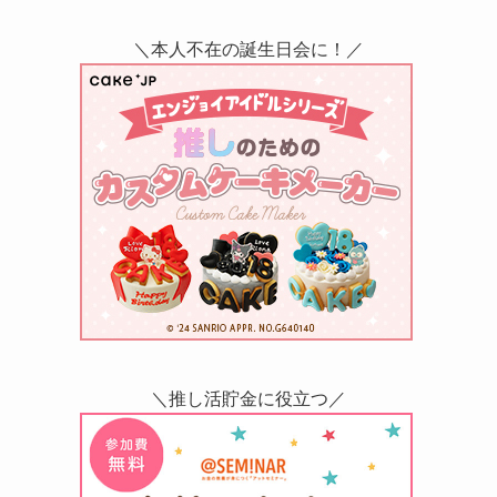
＼本人不在の誕生日会に！／
＼推し活貯金に役立つ／