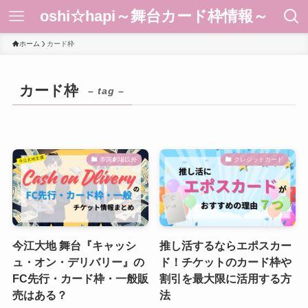
oshi☆hapi～舞台カード枠情報～
ホーム
カード枠
カード枠
– tag –
帝国劇場以外
クレジットカード
今江大地 舞台『キャッシ
推し活するならエポスカー
ュ・オン・デリバリー』の
ド！チケットのカード枠や
FC先行・カード枠・一般販
割引を最大限に活用する方
売はある？
法