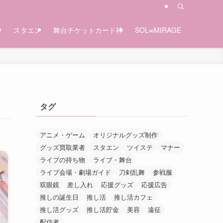
台
スタエン
舞台チケットカード枠
SOL∞MIRAGE
タグ
アニメ・ゲーム
オリジナルグッズ制作
グッズ買取業者
スタエン
ツイステ
マナー
ライブの持ち物
ライブ・舞台
ライブ会場・劇場ガイド
刀剣乱舞
参戦服
双眼鏡
差し入れ
応援グッズ
応援広告
推しの誕生日
推し活
推し活カフェ
推し活グッズ
推し活貯金
美容
遠征
配信者