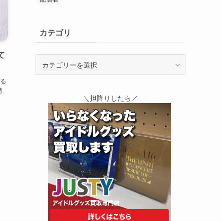
カテゴリ
て
カ
テ
る
ゴ
備
リ
＼担降りしたら／