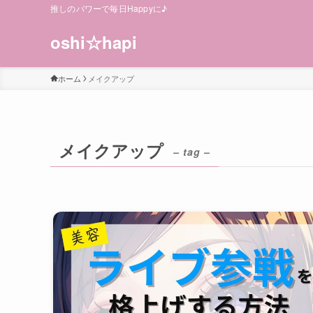
推しのパワーで毎日Happyに♪
oshi☆hapi
ホーム
メイクアップ
メイクアップ
– tag –