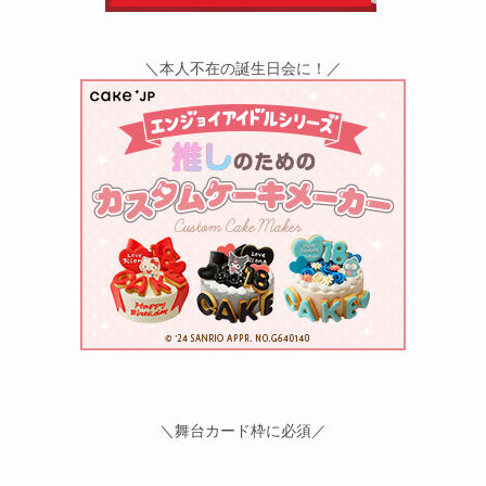
＼本人不在の誕生日会に！／
＼舞台カード枠に必須／