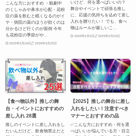
いけど、何を選べばいいの？
こんな方におすすめ ・観劇中
舞台やイベントで頑張る推し
のくしゃみや鼻水が心配・花粉
に、応援の気持ちを込めて差し
症の薬を飲むと眠くなるのがイ
入れを贈りたい！ でも、食べ
ヤ・病院の薬のほうが効くのは
物はルールが厳しいこ...
分かるけど行くのが面倒 今年
も花粉症の季節がや...
2025年2月2日
2025年2月24日
2025年2月24日
2026年3月25日
【食べ物以外】推しの舞
【2025】推しの舞台に差し
台・イベントにおすすめの
入れをしたい！注意すべき
差し入れ 28選
マナーとおすすめの品
推しのイベントに差し入れをし
✅こんな方におすすめ・何を選
たいんだけど、飲食物禁止だと
べばいいか悩んでいる方・目立