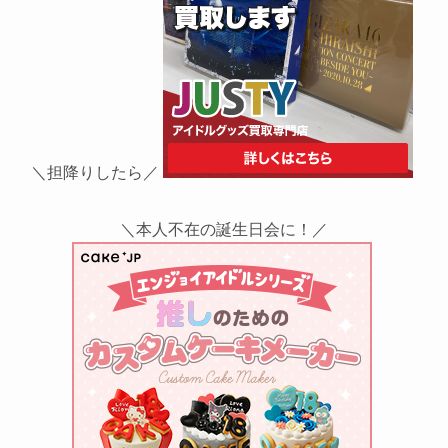
＼担降りしたら／
＼本人不在の誕生日会に！／