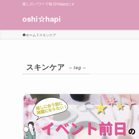
推しのパワーで毎日Happyに♪
oshi☆hapi
ホーム
スキンケア
スキンケア
– tag –