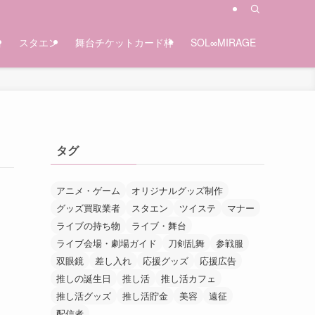
台
スタエン
舞台チケットカード枠
SOL∞MIRAGE
タグ
アニメ・ゲーム
オリジナルグッズ制作
グッズ買取業者
スタエン
ツイステ
マナー
ライブの持ち物
ライブ・舞台
ライブ会場・劇場ガイド
刀剣乱舞
参戦服
双眼鏡
差し入れ
応援グッズ
応援広告
推しの誕生日
推し活
推し活カフェ
推し活グッズ
推し活貯金
美容
遠征
配信者