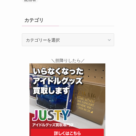
カテゴリ
カ
テ
ゴ
リ
＼担降りしたら／