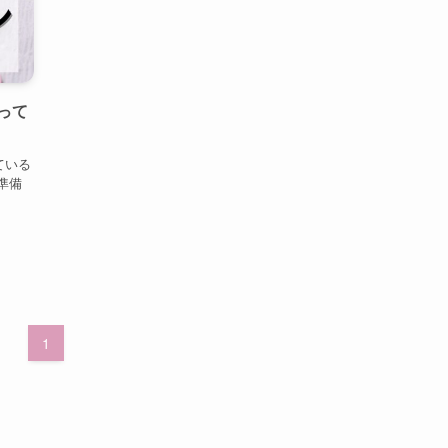
って
ている
準備
1