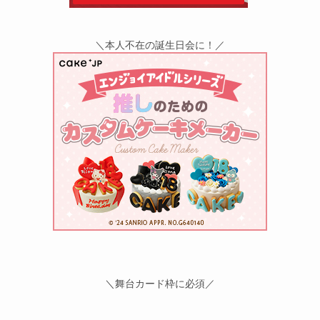
＼本人不在の誕生日会に！／
＼舞台カード枠に必須／