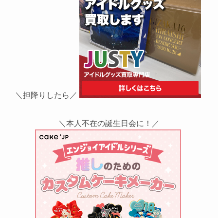
＼担降りしたら／
＼本人不在の誕生日会に！／