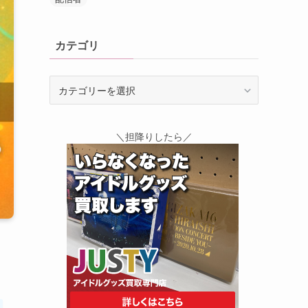
カテゴリ
カ
テ
ゴ
リ
＼担降りしたら／