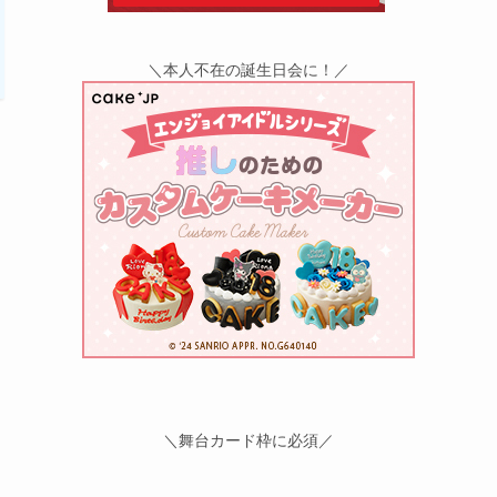
＼本人不在の誕生日会に！／
＼舞台カード枠に必須／