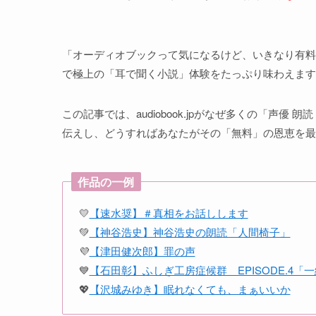
「オーディオブックって気になるけど、いきなり有料
で極上の「耳で聞く小説」体験をたっぷり味わえます
この記事では、audiobook.jpがなぜ多くの「声
伝えし、どうすればあなたがその「無料」の恩恵を最
作品の一例
💛
【速水奨】＃真相をお話しします
💚
【神谷浩史】神谷浩史の朗読「人間椅子」
💜
【津田健次郎】罪の声
💙
【石田彰】ふしぎ工房症候群 EPISODE.4
💖
【沢城みゆき】眠れなくても、まぁいいか