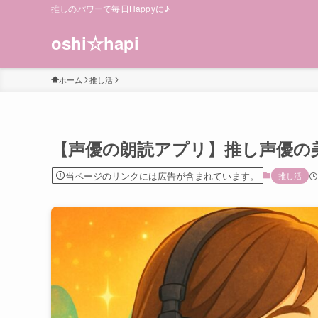
推しのパワーで毎日Happyに♪
oshi☆hapi
ホーム
推し活
【声優の朗読アプリ】推し声優の
当ページのリンクには広告が含まれています。
推し活