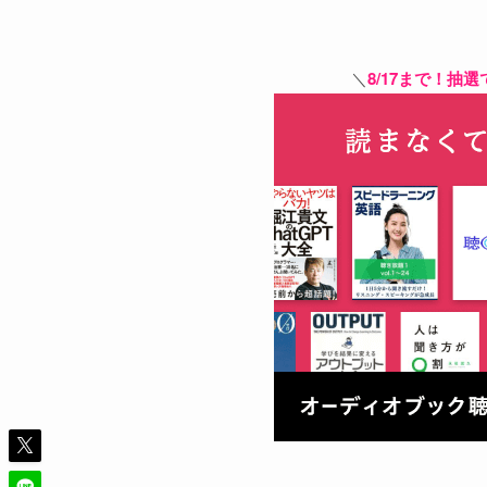
＼
8/17まで！抽