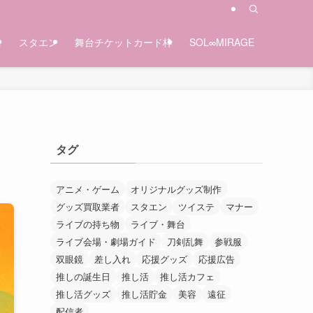
台
スタエン
舞台チケットカード枠
SOL∞MIRAGE
タグ
アニメ・ゲーム
オリジナルグッズ制作
グッズ買取業者
スタエン
ツイステ
マナー
ライブの持ち物
ライブ・舞台
ライブ会場・劇場ガイド
刀剣乱舞
参戦服
双眼鏡
差し入れ
応援グッズ
応援広告
推しの誕生日
推し活
推し活カフェ
推し活グッズ
推し活貯金
美容
遠征
配信者