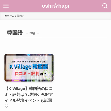
oshi☆hapi
ホーム
韓国語
韓国語
– tag –
【K Village】韓国語の口コ
ミ・評判は？現役K-POPア
イドル登壇イベントも話題
♡