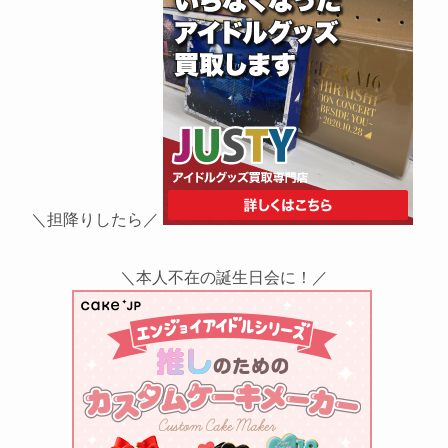
＼担降りしたら／
＼本人不在の誕生日会に！／