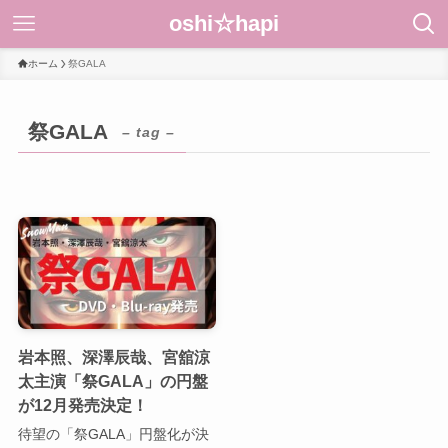
oshi☆hapi
ホーム
祭GALA
祭GALA
– tag –
岩本照、深澤辰哉、宮舘涼
太主演「祭GALA」の円盤
が12月発売決定！
待望の「祭GALA」円盤化が決