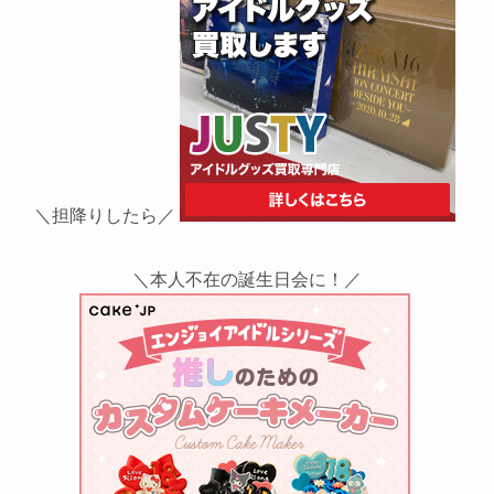
＼担降りしたら／
＼本人不在の誕生日会に！／