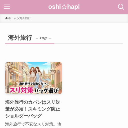
oshi☆hapi
ホーム
海外旅行
海外旅行
– tag –
海外旅行のカバンはスリ対
策が必須！スキミング防止
ショルダーバッグ
海外旅行で不安なスリ対策。地