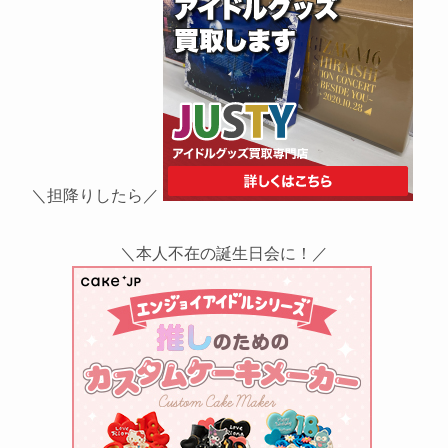
＼担降りしたら／
＼本人不在の誕生日会に！／