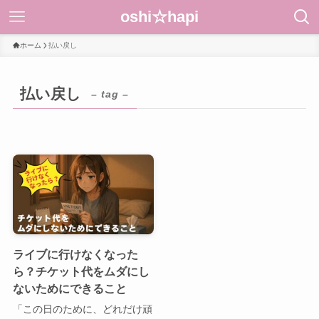
oshi☆hapi
ホーム
払い戻し
払い戻し
– tag –
ライブに行けなくなった
ら？チケット代をムダにし
ないためにできること
「この日のために、どれだけ頑