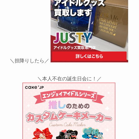
＼担降りしたら／
＼本人不在の誕生日会に！／