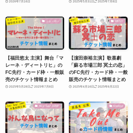
2026年7月16日
2025年5月31日
2025年7月8日
ふぉ～ゆ～
WEST.
【福田悠太 主演】舞台「マ
【濵田崇裕主演】歌喜劇
レーネ・ディートリヒ」の
「蘇る市場三郎 冥⼟の恋」
FC先行・カード枠・一般販
のFC先行・カード枠・一般
売のチケット情報まとめ
販売のチケット情報まとめ
2025年5月28日
2025年7月8日
2025年4月16日
2025年6月22日
Hey! Say! JUMP
timelesz