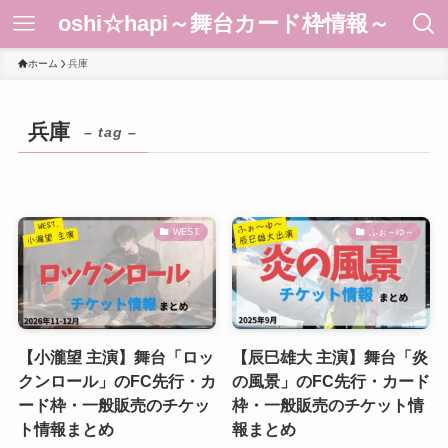
oshi☆hapi～舞台カード枠情報～
ホーム
兵庫
兵庫
– tag –
WEST.
ふぉ～ゆ～
【小瀧望 主演】舞台「ロッ
【辰巳雄大 主演】舞台「炎
クンロール」のFC先行・カ
の風景」のFC先行・カード
ード枠・一般販売のチケッ
枠・一般販売のチケット情
ト情報まとめ
報まとめ